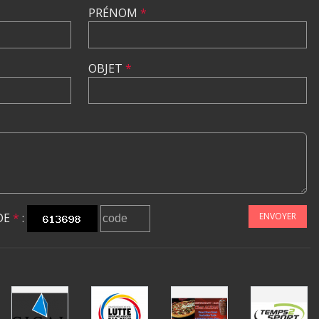
PRÉNOM
*
OBJET
*
DE
*
:
ENVOYER