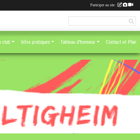
Participer au site :
u club
Infos pratiques
Tableau d'honneur
Contact et Plan