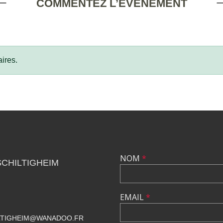
COMMENTEZ L’ÉVÈNEMENT
ires.
NOM
*
SCHILTIGHEIM
EMAIL
*
ILTIGHEIM@WANADOO.FR