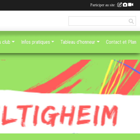
Participer au site :
u club
Infos pratiques
Tableau d'honneur
Contact et Plan