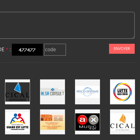
DE
*
:
ENVOYER