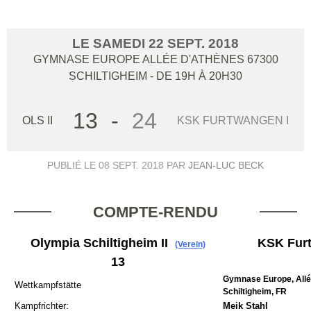
LE
SAMEDI
22
SEPT.
2018
GYMNASE EUROPE ALLÉE D'ATHÈNES
67300
SCHILTIGHEIM
- DE 19H À 20H30
13
-
24
OLS II
KSK FURTWANGEN I
PUBLIÉ LE
08 SEPT. 2018
PAR
JEAN-LUC BECK
COMPTE-RENDU
Olympia Schiltigheim II
KSK Fur
(Verein)
13
Gymnase Europe, Allé
Wettkampfstätte
Schiltigheim, FR
Kampfrichter:
Meik Stahl