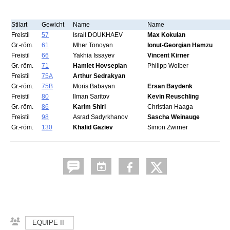
Stilart
Gewicht
Name
Name
Freistil
57
Israil DOUKHAEV
Max Kokulan
Gr.-röm.
61
Mher Tonoyan
Ionut-Georgian Hamzu
Freistil
66
Yakhia Issayev
Vincent Kirner
Gr.-röm.
71
Hamlet Hovsepian
Philipp Wolber
Freistil
75A
Arthur Sedrakyan
Gr.-röm.
75B
Moris Babayan
Ersan Baydenk
Freistil
80
Ilman Saritov
Kevin Reuschling
Gr.-röm.
86
Karim Shiri
Christian Haaga
Freistil
98
Asrad Sadyrkhanov
Sascha Weinauge
Gr.-röm.
130
Khalid Gaziev
Simon Zwirner
EQUIPE II