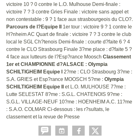
victoire 10 ? 0 contre le L.O. Mulhouse Demi-finale :
victoire 7 ? 3 contre Gries Finale : victoire sans appel et
non contestable : 9 ? 1 face aux strasbourgeois du CLO?.
Parcours de l?Equipe II
1er tour : victoire 9 ? 1 contre le
H?nheim AC Quart de finale : victoire 7 ? 3 contre le club
local le SGL Ch?tenois Demi-finale : courte d?faite 6 ? 4
contre le CLO Strasbourg Finale 3?me place : d?faite 5 ?
4 face aux lutteurs de l?Esp?rance Moosch
Classement
1er et CHAMPIONNE d?ALSACE : Olympia
SCHILTIGHEIM Equipe I
2?me : CLO Strasbourg 3?me :
S.A. GRIES et Esp?rance MOOSCH 5?me :
Olympia
SCHILTIGHEIM Equipe II
et L.O. MULHOUSE 7?me :
Lutte SELESTAT 8?me : S.G.L. CHATENOIS 9?me :
S.G.L. VILLAGE-NEUF 10?me : HOENHEIM A.C. 11?me
: S.A.O. COLMAR Ci-dessous : les r?sultats, le
classement et la revue de Presse