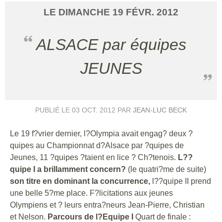
LE
DIMANCHE
19
FÉVR.
2012
ALSACE par équipes
JEUNES
PUBLIÉ LE
03 OCT. 2012
PAR
JEAN-LUC BECK
Le 19 f?vrier dernier, l?Olympia avait engag? deux ?
quipes au Championnat d?Alsace par ?quipes de
Jeunes, 11 ?quipes ?taient en lice ? Ch?tenois.
L??
quipe I a brillamment concern?
(le quatri?me de suite)
son titre en dominant la concurrence,
l??quipe II prend
une belle 5?me place. F?licitations aux jeunes
Olympiens et ? leurs entra?neurs Jean-Pierre, Christian
et Nelson.
Parcours de l?Equipe I
Quart de finale :