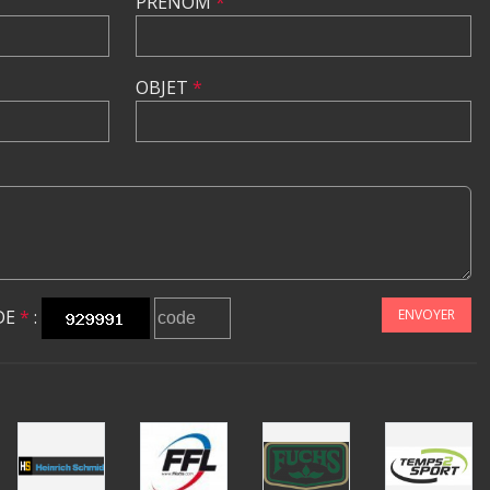
PRÉNOM
*
OBJET
*
DE
*
:
ENVOYER