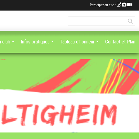
Participer au site :
u club
Infos pratiques
Tableau d'honneur
Contact et Plan