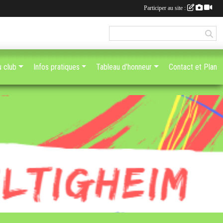
Participer au site :
u club
Infos pratiques
Tableau d'honneur
Contact et Plan