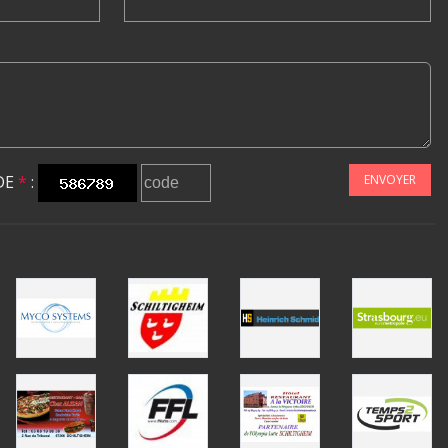
DE
*
:
ENVOYER