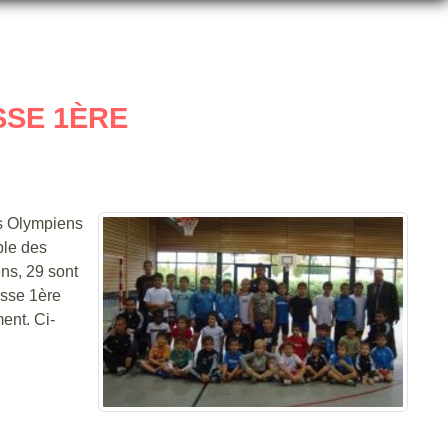
SSE 1ÈRE
es Olympiens
ble des
ns, 29 sont
asse 1ère
ent. Ci-