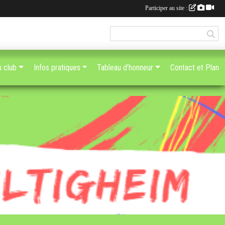
Participer au site :
u club
Infos pratiques
Tableau d'honneur
Contact et Plan