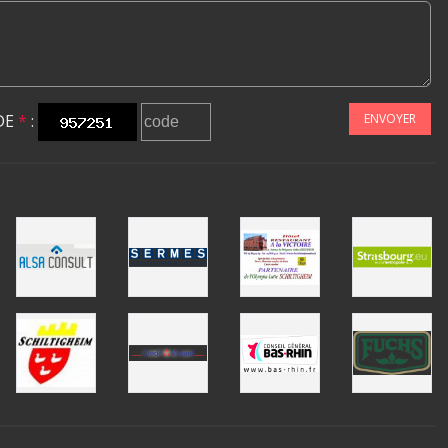
DE
*
:
ENVOYER