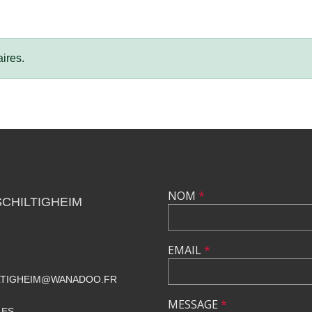
ires.
NOM
*
SCHILTIGHEIM
EMAIL
*
ILTIGHEIM@WANADOO.FR
MESSAGE
*
LES