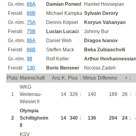
Gr.-röm.
66A
Damian Porwol
Hamlet Hovsepian
Freistil
66B
Michael Kampka
Sylvain Derory
Gr.-röm.
75A
Dennis Köpsel
Koryun Vahanyan
Freistil
75B
Lucian Lucaci
Johnny Bur
Gr.-röm.
86A
Daniel Weh
Dragos Ivanov
Freistil
86B
Steffen Mack
Beka Zubiaschvili
Gr.-röm.
98
Rolf Keller
Arthur Hovhannessia
Freistil
130
Boris Illenseer
Nicolas Zadeh
Platz
Mannschaft
Anz.K.
Plus
:
Minus
Differenz
+
:
WKG
1
Weitenau-
14
329
:
140
189
26
:
Wieslet II
Olympia
2
Schiltigheim
14
340
:
136
204
24
:
II
KSV