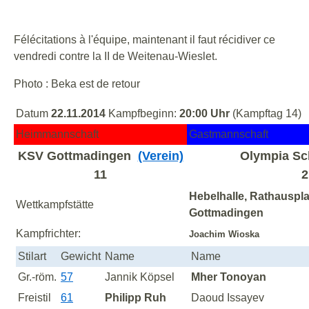
Félécitations à l'équipe, maintenant il faut récidiver ce
vendredi contre la II de Weitenau-Wieslet.
Photo : Beka est de retour
Datum
22.11.2014
Kampfbeginn:
20:00 Uhr
(Kampftag 14)
Heimmannschaft
Gastmannschaft
KSV Gottmadingen
(Verein)
Olympia Sch
11
2
Hebelhalle, Rathauspla
Wettkampfstätte
Gottmadingen
Kampfrichter:
Joachim Wioska
Stilart
Gewicht
Name
Name
Gr.-röm.
57
Jannik Köpsel
Mher Tonoyan
Freistil
61
Philipp Ruh
Daoud Issayev