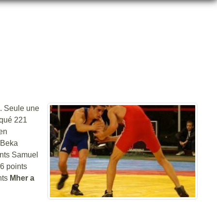
. Seule une
rqué 221
en
 Beka
ints Samuel
6 points
nts
Mher a