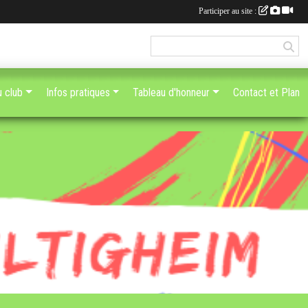
Participer au site :
u club
Infos pratiques
Tableau d'honneur
Contact et Plan