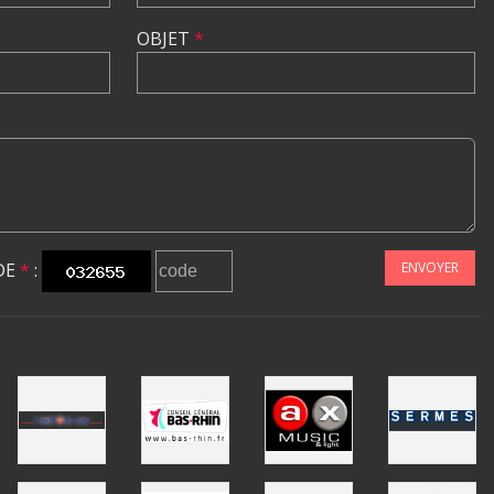
OBJET
*
DE
*
:
ENVOYER