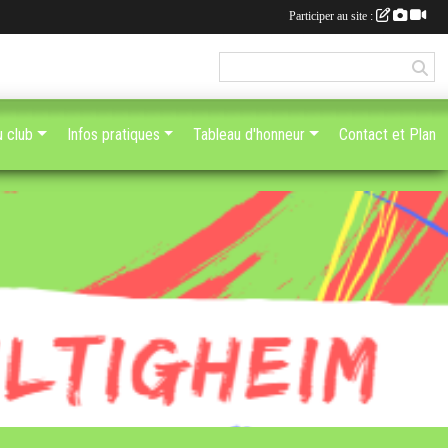
Participer au site :
u club
Infos pratiques
Tableau d'honneur
Contact et Plan