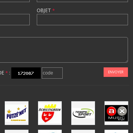
OBJET
*
DE
*
:
ENVOYER