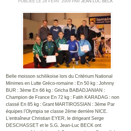
PUBLIÉE LE
28 FÉVR. 2009
PAR
JEAN-LUC BECK
Belle moisson schilikoise lors du Critérium National
Minimes en Lutte Gréco-romaine : En 50 kg : Johnny
BUR : 3ème En 66 kg : Gricha BABADJANIAN :
Champion de France En 72 kg : Fatih KARADAG : non
classé En 85 kg : Grant MARTIROSSIAN : 3ème Par
équipes l'Olympia se classe 2ème derrière NICE.
L'entraîneur Christian EYER, le dirigeant Serge
DESCHASSET et le S.G. Jean-Luc BECK ont