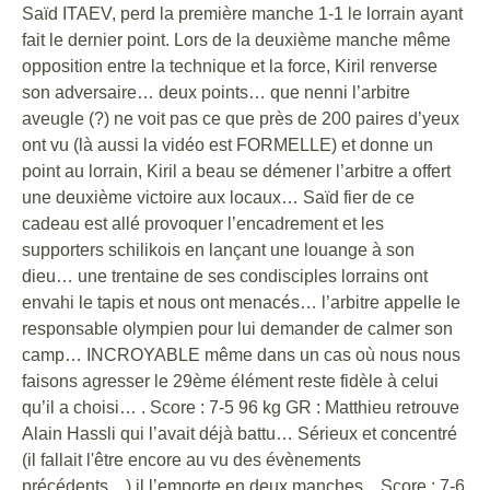
Saïd ITAEV, perd la première manche 1-1 le lorrain ayant
fait le dernier point. Lors de la deuxième manche même
opposition entre la technique et la force, Kiril renverse
son adversaire… deux points… que nenni l’arbitre
aveugle (?) ne voit pas ce que près de 200 paires d’yeux
ont vu (là aussi la vidéo est FORMELLE) et donne un
point au lorrain, Kiril a beau se démener l’arbitre a offert
une deuxième victoire aux locaux… Saïd fier de ce
cadeau est allé provoquer l’encadrement et les
supporters schilikois en lançant une louange à son
dieu… une trentaine de ses condisciples lorrains ont
envahi le tapis et nous ont menacés… l’arbitre appelle le
responsable olympien pour lui demander de calmer son
camp… INCROYABLE même dans un cas où nous nous
faisons agresser le 29ème élément reste fidèle à celui
qu’il a choisi… . Score : 7-5 96 kg GR : Matthieu retrouve
Alain Hassli qui l’avait déjà battu… Sérieux et concentré
(il fallait l'être encore au vu des évènements
précédents…) il l’emporte en deux manches... Score : 7-6