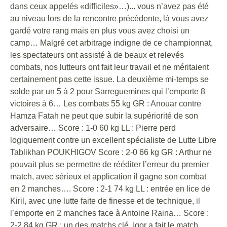
dans ceux appelés «difficiles»…)... vous n’avez pas été
au niveau lors de la rencontre précédente, là vous avez
gardé votre rang mais en plus vous avez choisi un
camp… Malgré cet arbitrage indigne de ce championnat,
les spectateurs ont assisté à de beaux et relevés
combats, nos lutteurs ont fait leur travail et ne méritaient
certainement pas cette issue. La deuxième mi-temps se
solde par un 5 à 2 pour Sarreguemines qui l’emporte 8
victoires à 6… Les combats 55 kg GR : Anouar contre
Hamza Fatah ne peut que subir la supériorité de son
adversaire… Score : 1-0 60 kg LL : Pierre perd
logiquement contre un excellent spécialiste de Lutte Libre
Tablikhan POUKHIGOV Score : 2-0 66 kg GR : Arthur ne
pouvait plus se permettre de rééditer l’erreur du premier
match, avec sérieux et application il gagne son combat
en 2 manches…. Score : 2-1 74 kg LL : entrée en lice de
Kiril, avec une lutte faite de finesse et de technique, il
l’emporte en 2 manches face à Antoine Raina… Score :
2-2 84 kg GR : un des matchs clé, Igor a fait le match,